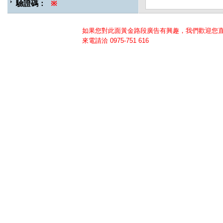
驗證碼：
※
如果您對此面黃金路段廣告有興趣，我們歡迎您
來電請洽
0975-751 616