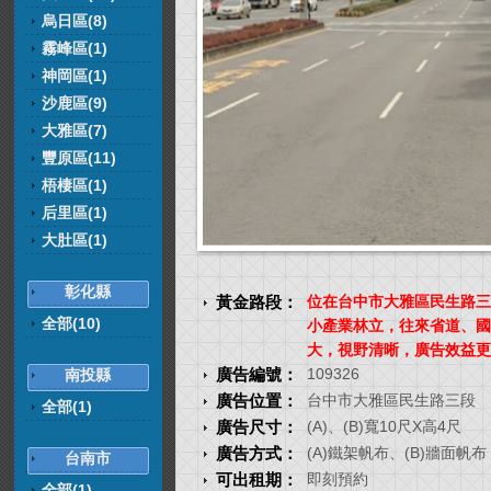
烏日區(8)
霧峰區(1)
神岡區(1)
沙鹿區(9)
大雅區(7)
豐原區(11)
梧棲區(1)
后里區(1)
大肚區(1)
彰化縣
黃金路段：
位在台中市大雅區民生路三
全部(10)
小產業林立，往來省道、國
大，視野清晰，廣告效益更
廣告編號：
109326
南投縣
廣告位置：
台中市大雅區民生路三段
全部(1)
廣告尺寸：
(A)、(B)寬10尺X高4尺
廣告方式：
(A)鐵架帆布、(B)牆面帆布
台南市
可出租期：
即刻預約
全部(1)