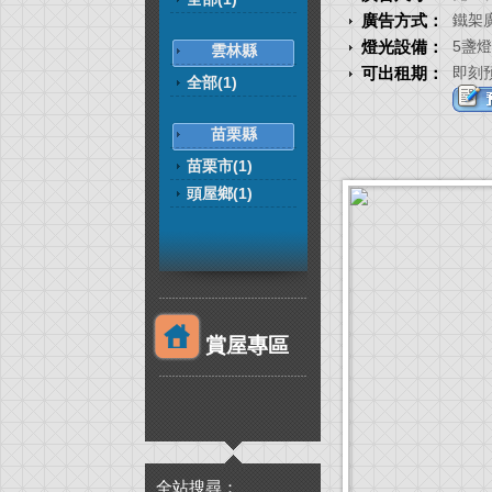
廣告方式：
鐵架
燈光設備：
5盞燈
雲林縣
可出租期：
即刻
全部(1)
苗栗縣
苗栗市(1)
頭屋鄉(1)
賞屋專區
全站搜尋：