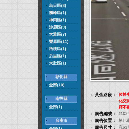
烏日區(8)
霧峰區(1)
神岡區(1)
沙鹿區(9)
大雅區(7)
豐原區(11)
梧棲區(1)
后里區(1)
大肚區(1)
彰化縣
全部(10)
黃金路段：
位於
南投縣
化交
全部(1)
繹不
廣告編號：
1103
廣告位置：
彰化
台南市
廣告尺寸：
寬63
全部(1)