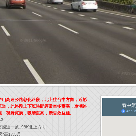
中山高速公路彰化路段，北上往台中方向，近彰
流道，此路段上下班時間經常車多壅塞，車潮絡
絕，視野寬廣，吸晴度高，廣告效益佳。
43
市國道一號198K北上方向
尺*高17.5尺