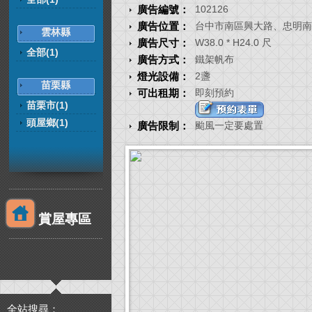
廣告編號：
102126
廣告位置：
台中市南區興大路、忠明南
雲林縣
廣告尺寸：
W38.0 * H24.0 尺
全部(1)
廣告方式：
鐵架帆布
燈光設備：
2盞
苗栗縣
可出租期：
即刻預約
苗栗市(1)
頭屋鄉(1)
廣告限制：
颱風一定要處置
賞屋專區
全站搜尋：