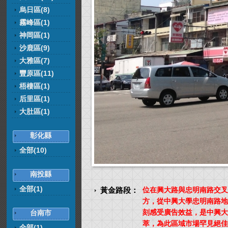
烏日區(8)
霧峰區(1)
神岡區(1)
沙鹿區(9)
大雅區(7)
豐原區(11)
梧棲區(1)
后里區(1)
大肚區(1)
彰化縣
全部(10)
南投縣
全部(1)
黃金路段：
位在興大路與忠明南路交叉
方，從中興大學忠明南路地
刻感受廣告效益，是中興大
台南市
萃，為此區域市場罕見絕佳
全部(1)