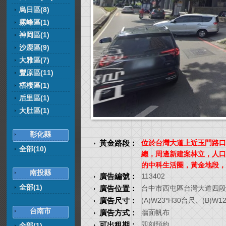
烏日區(8)
霧峰區(1)
神岡區(1)
沙鹿區(9)
大雅區(7)
豐原區(11)
梧棲區(1)
后里區(1)
大肚區(1)
彰化縣
黃金路段：
位於台灣大道上近玉門路口
全部(10)
總，周邊新建案林立，人口
的中科生活圈，黃金地段，
南投縣
廣告編號：
113402
全部(1)
廣告位置：
台中市西屯區台灣大道四段
廣告尺寸：
(A)W23*H30台尺、(B)W1
台南市
廣告方式：
牆面帆布
可出租期：
即刻預約
全部(1)