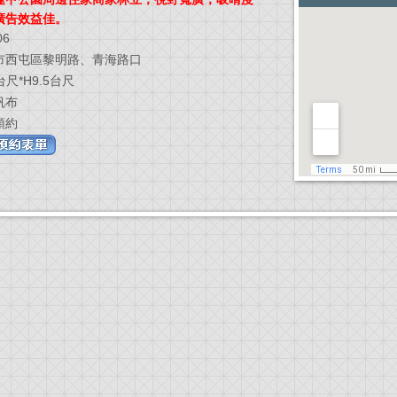
廣告效益佳。
06
市西屯區黎明路、青海路口
台尺*H9.5台尺
帆布
預約