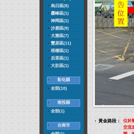
烏日區(8)
霧峰區(1)
神岡區(1)
沙鹿區(9)
大雅區(7)
豐原區(11)
梧棲區(1)
后里區(1)
大肚區(1)
彰化縣
全部(10)
南投縣
全部(1)
黃金路段：
位於
台南市
交流
全部(1)
園、