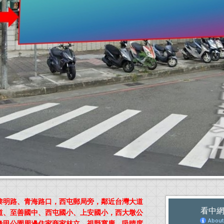
黎明路、青海路口，西屯郵局旁，鄰近台灣大道
道、至善國中、西屯國小、上安國小，西大墩公
逢甲公園周邊住家商家林立，視野寬廣，吸晴度