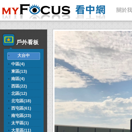
關於
戶外看板
大台中
中區(4)
東區(13)
南區(4)
西區(22)
北區(12)
北屯區(18)
西屯區(61)
南屯區(23)
太平區(1)
大里區(11)