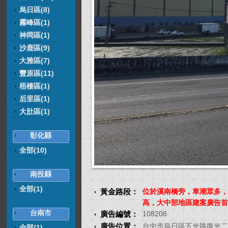
烏日區(8)
霧峰區(1)
神岡區(1)
沙鹿區(9)
大雅區(7)
豐原區(11)
梧棲區(1)
后里區(1)
大肚區(1)
彰化縣
全部(10)
南投縣
全部(1)
黃金路段：
位於溪南橋旁，車潮眾多，
高，大中部地區建案廣告首
台南市
廣告編號：
108208
廣告位置：
台中市烏日區五光路復光二
全部(1)