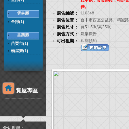
繹不絕，黃金路段，視野寬
佳。
廣告編號：
110348
雲林縣
廣告位置：
台中市西區公益路、精誠路
全部(1)
廣告尺寸：
寬51.5呎*高25呎
廣告方式：
鐵架廣告
苗栗縣
可出租期：
即刻預約
苗栗市(1)
頭屋鄉(1)
賞屋專區
全站搜尋：