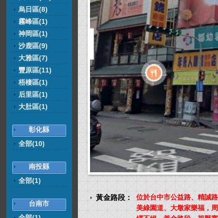
烏日區(8)
霧峰區(1)
神岡區(1)
沙鹿區(9)
大雅區(7)
豐原區(11)
梧棲區(1)
后里區(1)
大肚區(1)
彰化縣
全部(10)
南投縣
全部(1)
黃金路段：
位於台中市公益路、精誠路
台南市
美綠園道、大墩家樂福，周
全部(1)